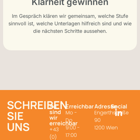
Klarheit gewinnen
Im Gespräch klären wir gemeinsam, welche Stufe
sinnvoll ist, welche Unterlagen hilfreich sind und wie
die nächsten Schritte aussehen.
SCHREIBEN
So
Erreichbar
Adresse
Social
sind
SIE
Mo -
Engerthstraße
wir
Do
90
UNS
erreichbar
9:00 -
1200 Wien
+43
17:00
(0)