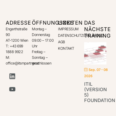
ADRESSE
ÖFFNUNGSZEITEN
LINKS
DAS
NÄCHSTE
Engerthstraße
Montag –
IMPRESSUM
90
Donnerstag
TRAINING
DATENSCHUTZERKLÄRUNG
AT-1200 Wien
09:00 – 17:00
AGB
T: +43 699
Uhr
KONTAKT
1888 9922
Freitag –
M:
Sonntag –
office@itsmpartner.at
geschlossen
Sep. 07 - 08
2026
ITIL
(VERSION
5)
FOUNDATION
IT
Par