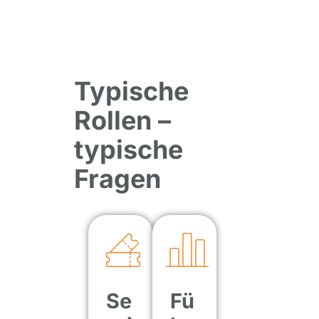
Typische
Rollen –
typische
Fragen
Se
Fü