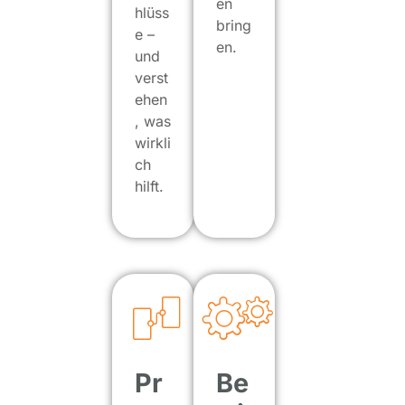
en
hlüss
bring
e –
en.
und
verst
ehen
, was
wirkli
ch
hilft.
Pr
Be