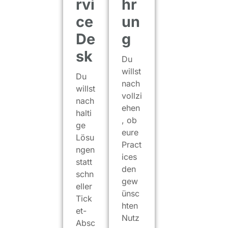
rvi
hr
ce
un
De
g
sk
Du
willst
Du
nach
willst
vollzi
nach
ehen
halti
, ob
ge
eure
Lösu
Pract
ngen
ices
statt
den
schn
gew
eller
ünsc
Tick
hten
et-
Nutz
Absc