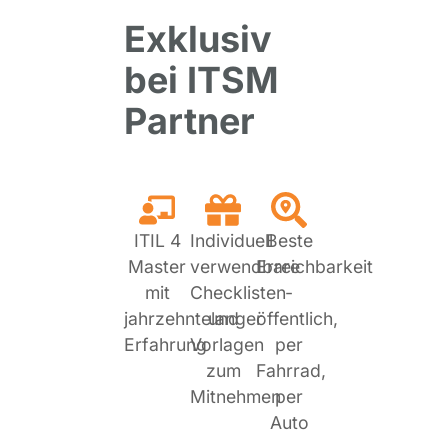
Exklusiv
bei ITSM
Partner
ITIL 4
Individuell
Beste
Master
verwendbare
Erreichbarkeit
mit
Checklisten
-
jahrzehntelanger
und
öffentlich,
Erfahrung
Vorlagen
per
zum
Fahrrad,
Mitnehmen
per
Auto