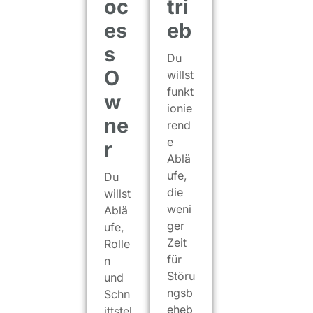
oc
tri
es
eb
s
Du
O
willst
funkt
w
ionie
ne
rend
e
r
Ablä
ufe,
Du
die
willst
weni
Ablä
ger
ufe,
Zeit
Rolle
für
n
Störu
und
ngsb
Schn
eheb
ittstel