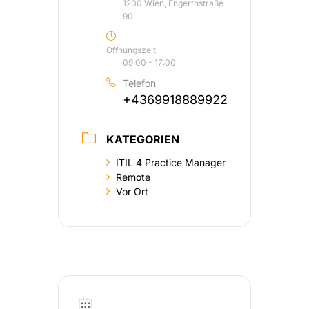
1200 Wien, Engerthstraße
90
Öffnungszeit
09:00 - 17:00
Telefon
+4369918889922
KATEGORIEN
ITIL 4 Practice Manager
Remote
Vor Ort