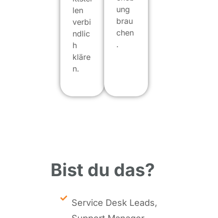
ung
len
brau
verbi
chen
ndlic
.
h
kläre
n.
Bist du das?
Service Desk Leads,
Support Manager