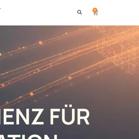
T
0
IENZ FÜR