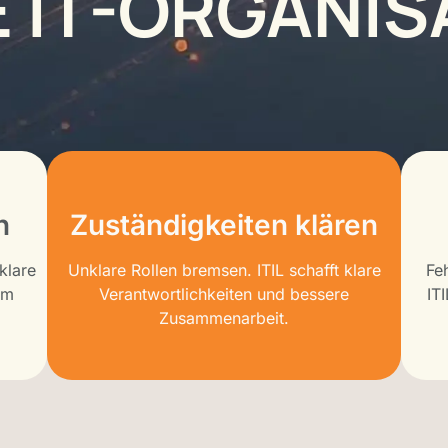
E IT-ORGANIS
n
Zuständigkeiten klären
 klare
Unklare Rollen bremsen. ITIL schafft klare
Fe
em
Verantwortlichkeiten und bessere
IT
Zusammenarbeit.