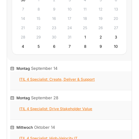
7
8
9
10
11
12
13
14
15
16
17
18
19
20
21
22
23
24
25
26
27
28
29
30
31
1
2
3
4
5
6
7
8
9
10
September 14
Montag
ITIL 4 Specialist: Create, Deliver & Support
September 28
Montag
ITIL 4 Specialist: Drive Stakeholder Value
Oktober 14
Mittwoch
ITIL 4 Specialist: High-Velocity IT