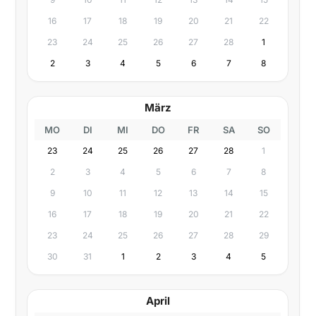
16
17
18
19
20
21
22
23
24
25
26
27
28
1
2
3
4
5
6
7
8
März
MO
DI
MI
DO
FR
SA
SO
23
24
25
26
27
28
1
2
3
4
5
6
7
8
9
10
11
12
13
14
15
16
17
18
19
20
21
22
23
24
25
26
27
28
29
30
31
1
2
3
4
5
April