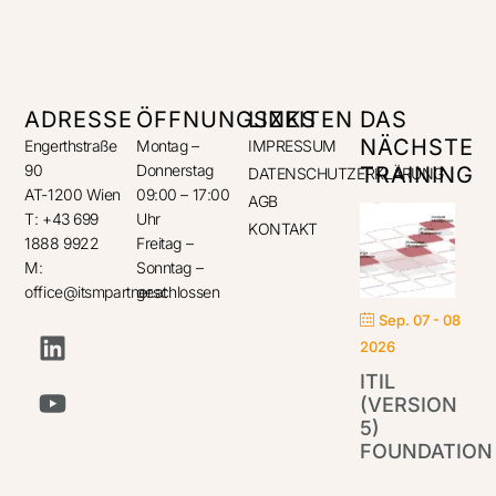
ADRESSE
ÖFFNUNGSZEITEN
LINKS
DAS
NÄCHSTE
Engerthstraße
Montag –
IMPRESSUM
90
Donnerstag
TRAINING
DATENSCHUTZERKLÄRUNG
AT-1200 Wien
09:00 – 17:00
AGB
T: +43 699
Uhr
KONTAKT
1888 9922
Freitag –
M:
Sonntag –
office@itsmpartner.at
geschlossen
Sep. 07 - 08
2026
ITIL
(VERSION
5)
FOUNDATION