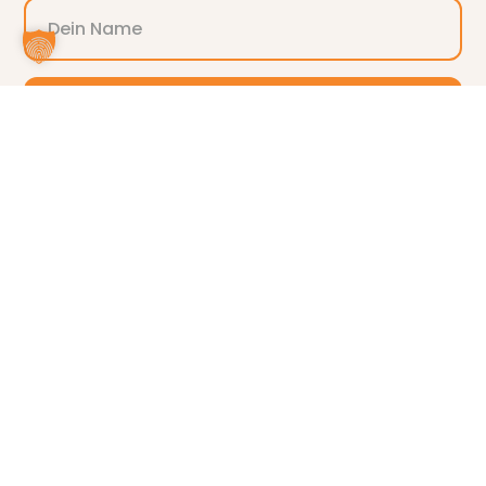
ANMELDEN
Alternative:
®
ITIL
and the Swirl logo are registered trademarks of the PeopleCert group.
Used under licence from PeopleCert. All rights reserved.
ITSM Partner Consulting GmbH ist „Registered Education Partner“ des DOI.
Akkreditiert bei PEOPLECERT seit 2015