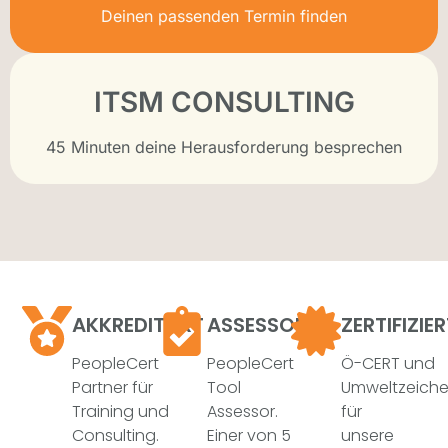
Deinen passenden Termin finden
ITSM CONSULTING
45 Minuten deine Herausforderung besprechen
AKKREDITIERT
ASSESSOR
ZERTIFIZIE
PeopleCert
PeopleCert
Ö-CERT und
Partner für
Tool
Umweltzeich
Training und
Assessor.
für
Consulting.
Einer von 5
unsere