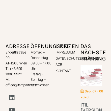
ADRESSE
ÖFFNUNGSZEITEN
LINKS
DAS
NÄCHSTE
Engerthstraße
Montag –
IMPRESSUM
90
Donnerstag
TRAINING
DATENSCHUTZERKLÄRUNG
AT-1200 Wien
09:00 – 17:00
AGB
T: +43 699
Uhr
KONTAKT
1888 9922
Freitag –
M:
Sonntag –
office@itsmpartner.at
geschlossen
Sep. 07 - 08
2026
ITIL
(VERSION