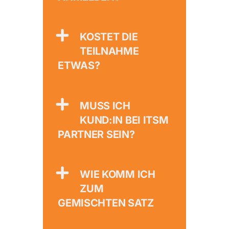
KOSTET DIE
TEILNAHME
ETWAS?
MUSS ICH
KUND:IN BEI ITSM
PARTNER SEIN?
WIE KOMM ICH
ZUM
GEMISCHTEN SATZ