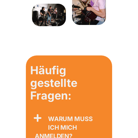
Häufig
gestellte
Fragen:
WARUM MUSS
ICH MICH
ANMELDEN?