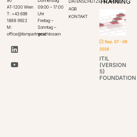
90
Donnerstag
TRAINING
DATENSCHUTZERKLÄRUNG
AT-1200 Wien
09:00 – 17:00
AGB
T: +43 699
Uhr
KONTAKT
1888 9922
Freitag –
M:
Sonntag –
office@itsmpartner.at
geschlossen
Sep. 07 - 08
2026
ITIL
(VERSION
5)
FOUNDATION
IT
Par