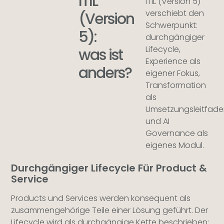
ITIL
ITIL (Version 5)
verschiebt den
(Version
Schwerpunkt:
5):
durchgängiger
Lifecycle,
was ist
Experience als
anders?
eigener Fokus,
Transformation
als
Umsetzungsleitfad
und AI
Governance als
eigenes Modul.
Durchgängiger Lifecycle Für Product &
Service
Products und Services werden konsequent als
zusammengehörige Teile einer Lösung geführt. Der
Lifecycle wird als durchgängige Kette beschrieben: