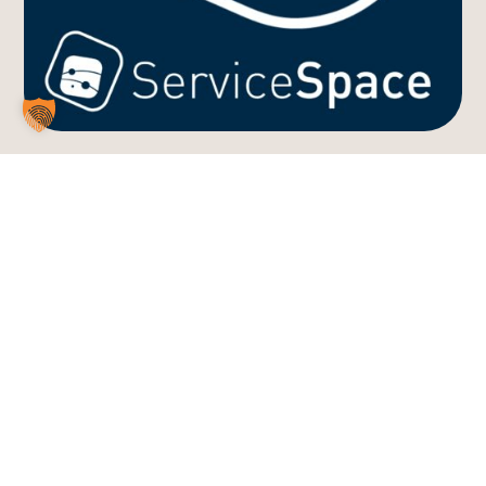
The new ITIL builds on ITIL 4, uniting product
and service management through a lifecycle
model and human‑centred guidance across
Product, Service, and Experience. Designed for
complexity and AI, it offers adaptable methods
and AI governance principles. ITIL 5 helps
organisations manage transformations, stay
flexible, and co-create value through clear