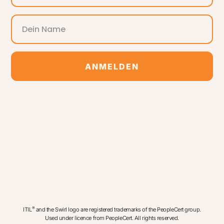
ANMELDEN
Alternative:
®
ITIL
and the Swirl logo are registered trademarks of the PeopleCert group.
Used under licence from PeopleCert. All rights reserved.