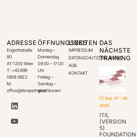
ADRESSE
ÖFFNUNGSZEITEN
LINKS
DAS
NÄCHSTE
Engerthstraße
Montag –
IMPRESSUM
90
Donnerstag
TRAINING
DATENSCHUTZERKLÄRUNG
AT-1200 Wien
09:00 – 17:00
AGB
T: +43 699
Uhr
KONTAKT
1888 9922
Freitag –
M:
Sonntag –
office@itsmpartner.at
geschlossen
Sep. 07 - 08
2026
ITIL
(VERSION
5)
FOUNDATION