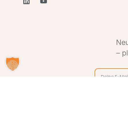
Neu
– p
Alternative:
®
ITIL
and the Swirl logo ar