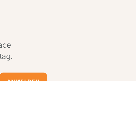
pace
tag.
ANMELDEN
Cert. All rights reserved.