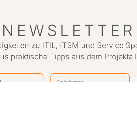
NEWSLETTER
igkeiten zu ITIL, ITSM und Service S
lus praktische Tipps aus dem Projektall
e registered trademarks of the PeopleCert group. Used under licence from People
ITSM Partner Consulting GmbH ist „Registered Education Partner“ des DOI.