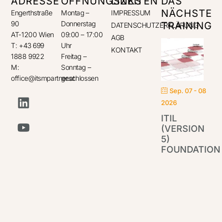
ADRESSE
ÖFFNUNGSZEITEN
LINKS
DAS
NÄCHSTE
Engerthstraße
Montag –
IMPRESSUM
90
Donnerstag
TRAINING
DATENSCHUTZERKLÄRUNG
AT-1200 Wien
09:00 – 17:00
AGB
T: +43 699
Uhr
KONTAKT
1888 9922
Freitag –
M:
Sonntag –
office@itsmpartner.at
geschlossen
Sep. 07 - 08
2026
ITIL
(VERSION
5)
FOUNDATION
IT
Par