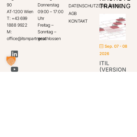
90
Donnerstag
TRAINING
DATENSCHUTZERKLÄRUNG
AT-1200 Wien
09:00 – 17:00
AGB
T: +43 699
Uhr
KONTAKT
1888 9922
Freitag –
M:
Sonntag –
office@itsmpartner.at
geschlossen
Sep. 07 - 08
2026
ITIL
(VERSION
5)
FOUNDATION
IT
Par