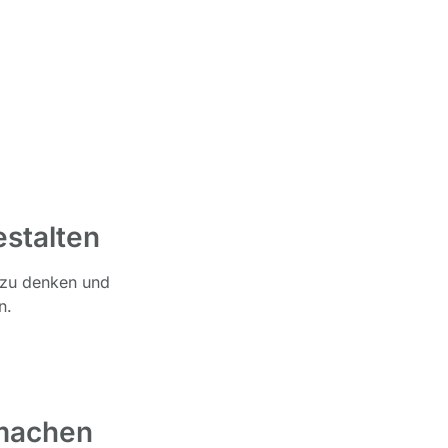
stalten
t zu denken und
n.
 machen