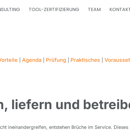
SULTING
TOOL-ZERTIFIZIERUNG
TEAM
KONTAK
Vorteile
Agenda
Prüfung
Praktisches
Vorausse
|
|
|
|
 liefern und betreib
ht ineinandergreifen, entstehen Brüche im Service. Dieses 