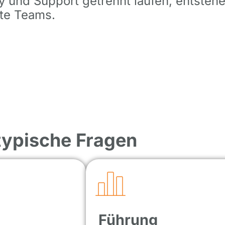
y und Support getrennt laufen, entsteh
rte Teams.
 typische Fragen
Führung