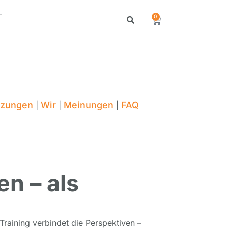
T
0
tzungen
Wir
Meinungen
FAQ
|
|
|
en – als
Training verbindet die Perspektiven –