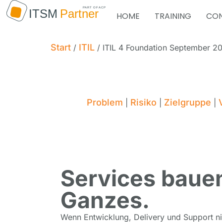
HOME
TRAINING
CON
Start
ITIL
/
/ ITIL 4 Foundation September 2
Problem
Risiko
Zielgruppe
|
|
|
Services bauen,
Ganzes.
Wenn Entwicklung, Delivery und Support nic