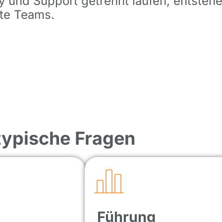
y und Support getrennt laufen, entsteh
rte Teams.
 typische Fragen
Führung