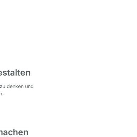
stalten
t zu denken und
n.
 machen