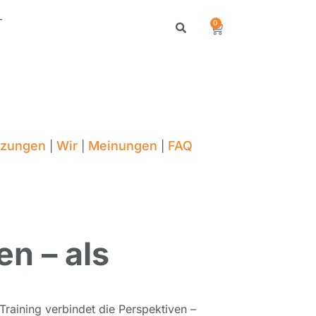
T
0
tzungen
Wir
Meinungen
FAQ
|
|
|
en – als
Training verbindet die Perspektiven –