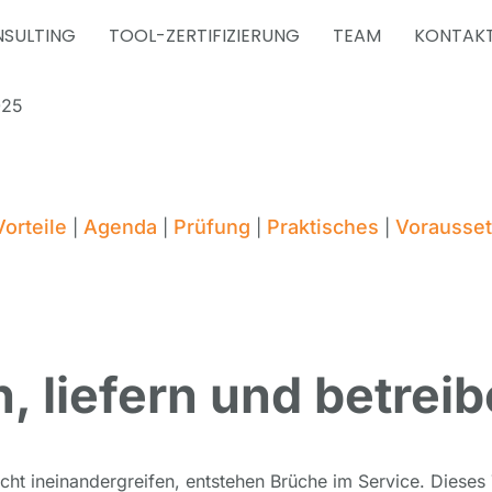
SULTING
TOOL-ZERTIFIZIERUNG
TEAM
KONTAK
025
Vorteile
Agenda
Prüfung
Praktisches
Vorausse
|
|
|
|
 liefern und betreib
ht ineinandergreifen, entstehen Brüche im Service. Dieses 