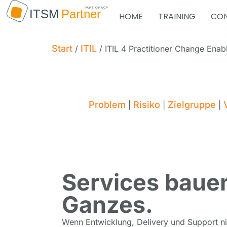
HOME
TRAINING
CON
Start
ITIL
/
/ ITIL 4 Practitioner Change En
Problem
Risiko
Zielgruppe
|
|
|
Services bauen,
Ganzes.
Wenn Entwicklung, Delivery und Support nic