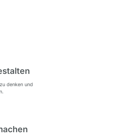
stalten
t zu denken und
n.
 machen