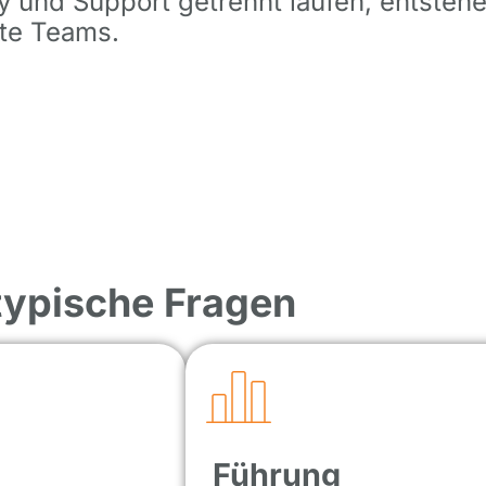
y und Support getrennt laufen, entsteh
rte Teams.
 typische Fragen
Führung