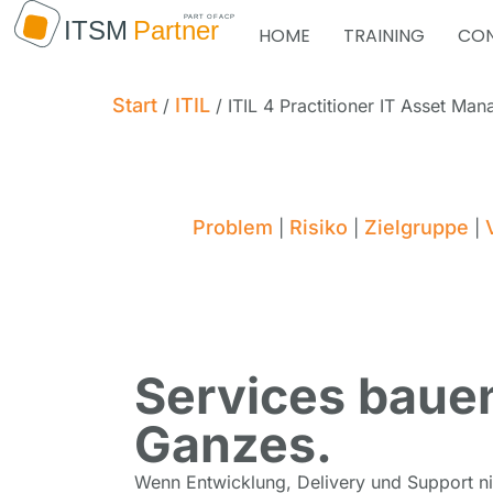
HOME
TRAINING
CON
Start
ITIL
/
/ ITIL 4 Practitioner IT Asset M
Problem
Risiko
Zielgruppe
|
|
|
Services bauen,
Ganzes.
Wenn Entwicklung, Delivery und Support nic