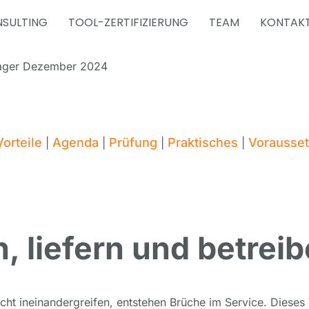
SULTING
TOOL-ZERTIFIZIERUNG
TEAM
KONTAK
anager Dezember 2024
Vorteile
Agenda
Prüfung
Praktisches
Vorausse
|
|
|
|
 liefern und betreib
ht ineinandergreifen, entstehen Brüche im Service. Dieses 