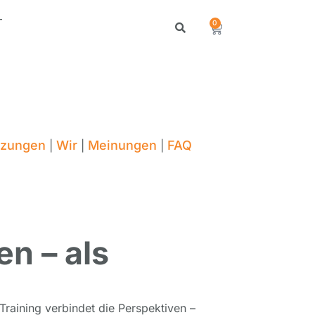
T
0
tzungen
Wir
Meinungen
FAQ
|
|
|
en – als
Training verbindet die Perspektiven –