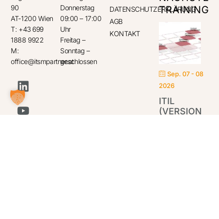
90
Donnerstag
TRAINING
DATENSCHUTZERKLÄRUNG
AT-1200 Wien
09:00 – 17:00
AGB
T: +43 699
Uhr
KONTAKT
1888 9922
Freitag –
M:
Sonntag –
office@itsmpartner.at
geschlossen
Sep. 07 - 08
2026
ITIL
(VERSION
5)
FOUNDATION
IT
Par