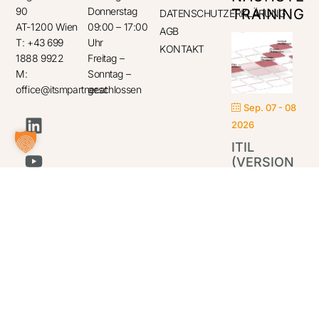
90
Donnerstag
TRAINING
DATENSCHUTZERKLÄRUNG
AT-1200 Wien
09:00 – 17:00
AGB
T: +43 699
Uhr
KONTAKT
1888 9922
Freitag –
M:
Sonntag –
office@itsmpartner.at
geschlossen
Sep. 07 - 08
2026
ITIL
(VERSION
5)
FOUNDATION
IT
Par