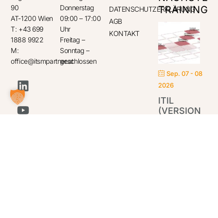
90
Donnerstag
TRAINING
DATENSCHUTZERKLÄRUNG
AT-1200 Wien
09:00 – 17:00
AGB
T: +43 699
Uhr
KONTAKT
1888 9922
Freitag –
M:
Sonntag –
office@itsmpartner.at
geschlossen
Sep. 07 - 08
2026
ITIL
(VERSION
5)
FOUNDATION
IT
Par