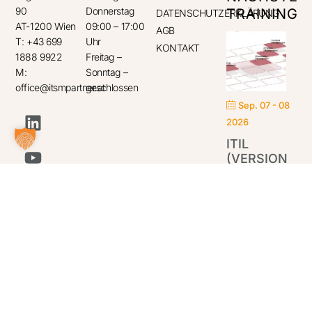
90
Donnerstag
TRAINING
DATENSCHUTZERKLÄRUNG
AT-1200 Wien
09:00 – 17:00
AGB
T: +43 699
Uhr
KONTAKT
1888 9922
Freitag –
M:
Sonntag –
office@itsmpartner.at
geschlossen
Sep. 07 - 08
2026
ITIL
(VERSION
5)
FOUNDATION
IT
Par