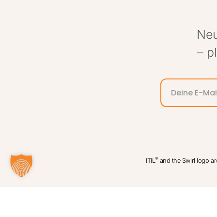
Neu
– p
Alternative:
®
ITIL
and the Swirl logo ar