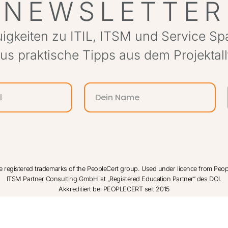
NEWSLETTER
igkeiten zu ITIL, ITSM und Service S
lus praktische Tipps aus dem Projektall
e registered trademarks of the PeopleCert group. Used under licence from People
ITSM Partner Consulting GmbH ist „Registered Education Partner“ des DOI.
Akkreditiert bei PEOPLECERT seit 2015
© ITSM Partner Consulting GmbH 2026