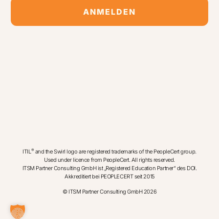
ANMELDEN
Alternative:
®
ITIL
and the Swirl logo are registered trademarks of the PeopleCert group.
Used under licence from PeopleCert. All rights reserved.
ITSM Partner Consulting GmbH ist „Registered Education Partner“ des DOI.
Akkreditiert bei PEOPLECERT seit 2015
© ITSM Partner Consulting GmbH 2026