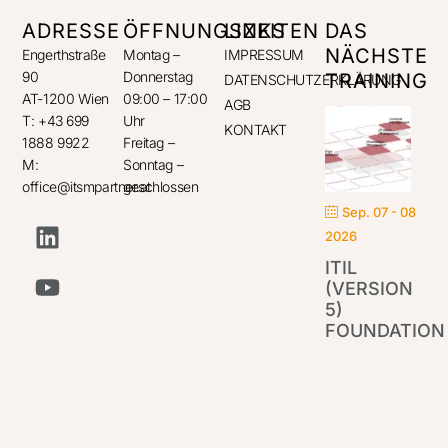
ADRESSE
ÖFFNUNGSZEITEN
LINKS
DAS
NÄCHSTE
Engerthstraße
Montag –
IMPRESSUM
90
Donnerstag
TRAINING
DATENSCHUTZERKLÄRUNG
AT-1200 Wien
09:00 – 17:00
AGB
T: +43 699
Uhr
KONTAKT
1888 9922
Freitag –
M:
Sonntag –
office@itsmpartner.at
geschlossen
Sep. 07 - 08
2026
ITIL
(VERSION
5)
FOUNDATION
IT
Par