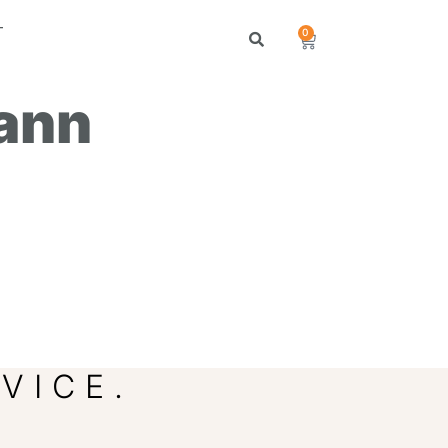
T
0
ann
VICE.
.