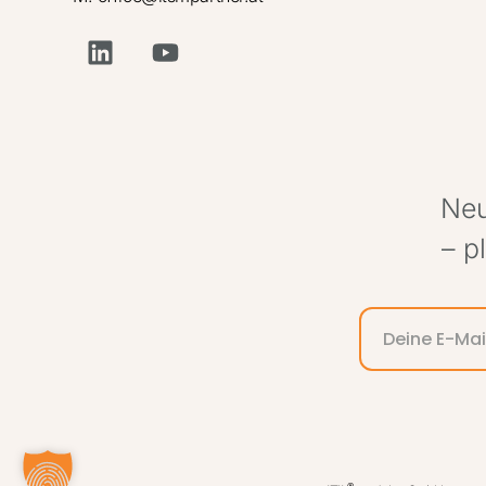
Neu
– p
Alternative: