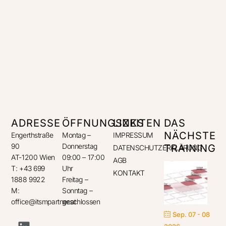
ADRESSE
ÖFFNUNGSZEITEN
LINKS
DAS
NÄCHSTE
Engerthstraße
Montag –
IMPRESSUM
90
Donnerstag
TRAINING
DATENSCHUTZERKLÄRUNG
AT-1200 Wien
09:00 – 17:00
AGB
T: +43 699
Uhr
KONTAKT
1888 9922
Freitag –
M:
Sonntag –
office@itsmpartner.at
geschlossen
Sep. 07 - 08