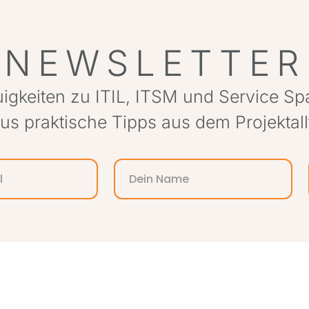
NEWSLETTER
igkeiten zu ITIL, ITSM und Service S
lus praktische Tipps aus dem Projektall
e registered trademarks of the PeopleCert group. Used under licence from People
ITSM Partner Consulting GmbH ist „Registered Education Partner“ des DOI.
Akkreditiert bei PEOPLECERT seit 2015