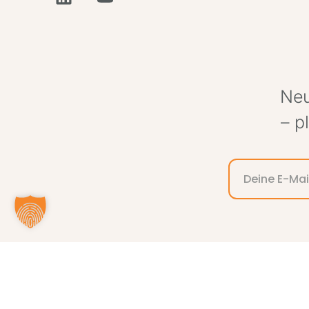
Neu
– p
Alternative:
®
ITIL
and the Swirl logo ar