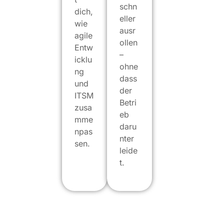
schn
dich,
eller
wie
ausr
agile
ollen
Entw
–
icklu
ohne
ng
dass
und
der
ITSM
Betri
zusa
eb
mme
daru
npas
nter
sen.
leide
t.