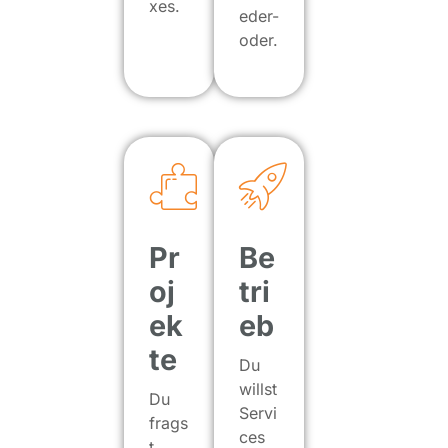
xes.
eder-
oder.
Pr
Be
oj
tri
ek
eb
te
Du
willst
Du
Servi
frags
ces
t