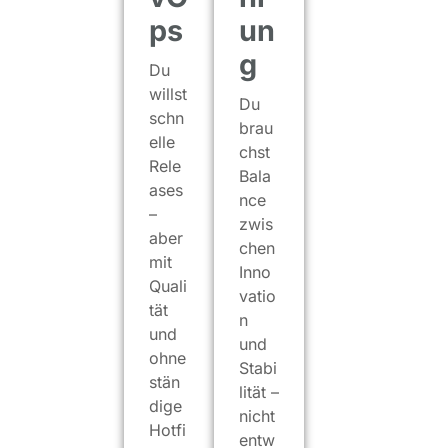
ps
un
g
Du
willst
Du
schn
brau
elle
chst
Rele
Bala
ases
nce
–
zwis
aber
chen
mit
Inno
Quali
vatio
tät
n
und
und
ohne
Stabi
stän
lität –
dige
nicht
Hotfi
entw