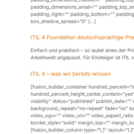
padding_dimensions_small=““ padding_top_sma
padding_right=““ padding_bottom=““ paddin
box_shadow_spread=“0″ […]
ITIL 4 Foundation deutschsprachige Pr
Einfach und praktisch – so lautet eines der Pri
Arbeitswelt angepasst. Für Einsteiger ist ITIL
ITIL 4 – was wir bereits wissen
[fusion_builder_container hundred_percent=“
hundred_percent_height_center_content=“yes“ 
visibility“ status=“published“ publish_date=
background_repeat=“no-repeat“ fade=“no“ b
video_ogv=““ video_url=““ video_aspect_rati
border_style=“solid“ margin_top=““ margin_b
[fusion_builder_column type=“1_1″ layout=“1_1