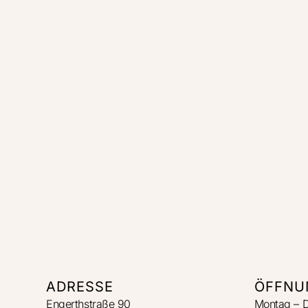
ADRESSE
ÖFFNU
Engerthstraße 90
Montag – 