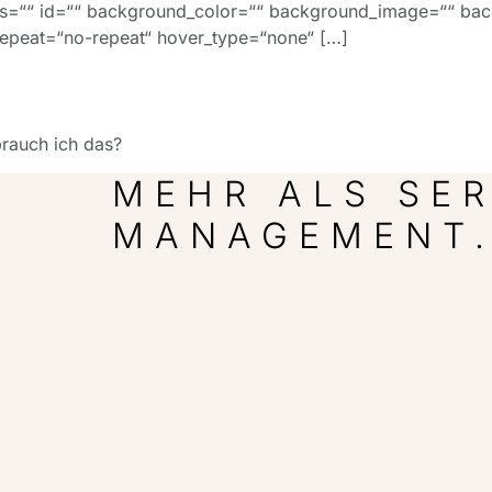
y“ class=““ id=““ background_color=““ background_image=““ 
repeat=“no-repeat“ hover_type=“none“ […]
brauch ich das?
MEHR ALS SER
MANAGEMENT