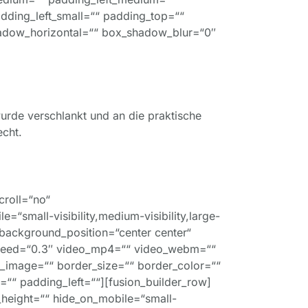
dding_left_small=““ padding_top=““
adow_horizontal=““ box_shadow_blur=“0″
 wurde verschlankt und an die praktische
echt.
croll=“no“
small-visibility,medium-visibility,large-
 background_position=“center center“
speed=“0.3″ video_mp4=““ video_webm=““
w_image=““ border_size=““ border_color=““
““ padding_left=““][fusion_builder_row]
n_height=““ hide_on_mobile=“small-