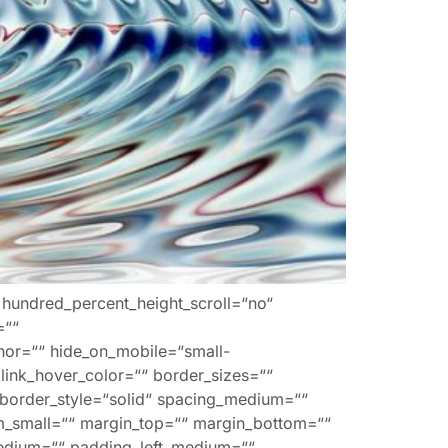
 hundred_percent_height_scroll=“no“
=““
hor=““ hide_on_mobile=“small-
““ link_hover_color=““ border_sizes=““
“ border_style=“solid“ spacing_medium=““
_small=““ margin_top=““ margin_bottom=““
dium=““ padding_left_medium=““