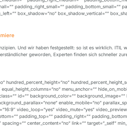
ll=““ padding_right_small=““ padding_bottom_small=““ pa
g_left=““ box_shadow=“no“ box_shadow_vertical=““ box_sh
emiere
nzipien. Und wir haben festgestellt: so ist es wirklich. ITIL
 verständlicher geworden, Experten finden sich schneller zur
no“ hundred_percent_height=“no“ hundred_percent_height_s
equal_height_columns=“no“ menu_anchor=““ hide_on_mobile=“
““ class=““ id=““ background_color=““ background_image=““
ackground_parallax=“none“ enable_mobile=“no“ parallax_
o=“16:9″ video_loop=“yes“ video_mute=“yes“ video_previe
ottom=““ padding_top=““ padding_right=““ padding_bottom=
″ spacing=““ center_content=“no“ link=““ target=“_self“ mi