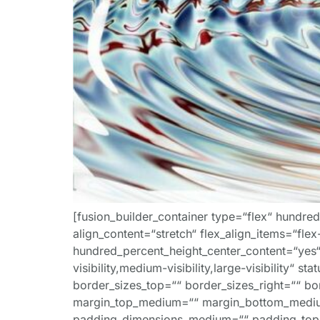
[fusion_builder_container type=“flex“ hundr
align_content=“stretch“ flex_align_items=“flex
hundred_percent_height_center_content=“yes
visibility,medium-visibility,large-visibility“ 
border_sizes_top=““ border_sizes_right=““ b
margin_top_medium=““ margin_bottom_medium
padding_dimensions_medium=““ padding_top