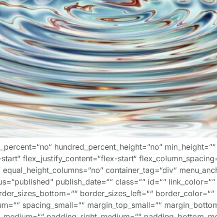
ed_percent=“no“ hundred_percent_height=“no“ min_height=““
-start“ flex_justify_content=“flex-start“ flex_column_spacing
“ equal_height_columns=“no“ container_tag=“div“ menu_anc
status=“published“ publish_date=““ class=““ id=““ link_color=
order_sizes_bottom=““ border_sizes_left=““ border_color=“
=““ spacing_small=““ margin_top_small=““ margin_bottom
_medium=““ padding_right_medium=““ padding_bottom_me