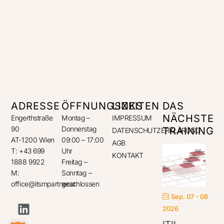
ADRESSE
ÖFFNUNGSZEITEN
LINKS
DAS
NÄCHSTE
Engerthstraße
Montag –
IMPRESSUM
90
Donnerstag
TRAINING
DATENSCHUTZERKLÄRUNG
AT-1200 Wien
09:00 – 17:00
AGB
T: +43 699
Uhr
KONTAKT
1888 9922
Freitag –
M:
Sonntag –
office@itsmpartner.at
geschlossen
Sep. 07 - 08
2026