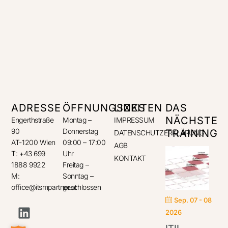
ADRESSE
ÖFFNUNGSZEITEN
LINKS
DAS
NÄCHSTE
Engerthstraße
Montag –
IMPRESSUM
90
Donnerstag
TRAINING
DATENSCHUTZERKLÄRUNG
AT-1200 Wien
09:00 – 17:00
AGB
T: +43 699
Uhr
KONTAKT
1888 9922
Freitag –
M:
Sonntag –
office@itsmpartner.at
geschlossen
Sep. 07 - 08
2026