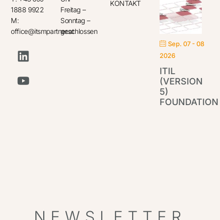
KONTAKT
1888 9922
Freitag –
M:
Sonntag –
office@itsmpartner.at
geschlossen
Sep. 07 - 08
2026
ITIL
(VERSION
5)
FOUNDATION
IT
Par
NEWSLETTER