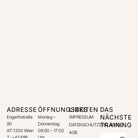
ADRESSE
ÖFFNUNGSZEITEN
LINKS
DAS
NÄCHSTE
Engerthstraße
Montag –
IMPRESSUM
90
Donnerstag
TRAINING
DATENSCHUTZERKLÄRUNG
AT-1200 Wien
09:00 – 17:00
AGB
T: +43 699
Uhr