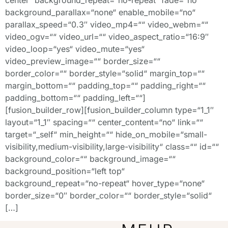
background_parallax=“none“ enable_mobile=“no“
parallax_speed=“0.3″ video_mp4=““ video_webm=““
video_ogv=““ video_url=““ video_aspect_ratio=“16:9″
video_loop=“yes“ video_mute=“yes“
video_preview_image=““ border_size=““
border_color=““ border_style=“solid“ margin_top=““
margin_bottom=““ padding_top=““ padding_right=““
padding_bottom=““ padding_left=““]
[fusion_builder_row][fusion_builder_column type=“1_1″
layout=“1_1″ spacing=““ center_content=“no“ link=““
target=“_self“ min_height=““ hide_on_mobile=“small-
visibility,medium-visibility,large-visibility“ class=““ id=““
background_color=““ background_image=““
background_position=“left top“
background_repeat=“no-repeat“ hover_type=“none“
border_size=“0″ border_color=““ border_style=“solid“
[…]