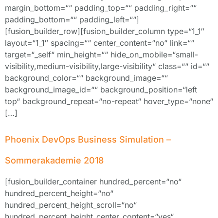
margin_bottom=““ padding_top=““ padding_right=““
padding_bottom=““ padding_left=““]
[fusion_builder_row][fusion_builder_column type=“1_1″
layout=“1_1″ spacing=““ center_content=“no“ link=““
target=“_self“ min_height=““ hide_on_mobile=“small-
visibility,medium-visibility,large-visibility“ class=““ id=““
background_color=““ background_image=““
background_image_id=““ background_position=“left
top“ background_repeat=“no-repeat“ hover_type=“none“
[…]
Phoenix DevOps Business Simulation –
Sommerakademie 2018
[fusion_builder_container hundred_percent=“no“
hundred_percent_height=“no“
hundred_percent_height_scroll=“no“
hundred_percent_height_center_content=“yes“