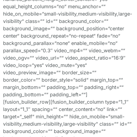
equal_height_columns=“no“ menu_anchor=““
hide_on_mobile=“small-visibility,medium-visibility,large-
visibility“ class=““ id=““ background_color=““
background_image=““ background_position=“center
center“ background_repeat=“no-repeat“ fade=“no“
background_parallax=“none“ enable_mobile=“no“
parallax_speed=“0.3″ video_mp4=““ video_webm=““
video_ogv=““ video_url=““ video_aspect_ratio=“16:9″
video_loop=“yes“ video_mute=“yes“
video_preview_image=““ border_size=““
border_color=““ border_style=“solid“ margin_top=““
margin_bottom=““ padding_top=““ padding_right=““
padding_bottom=““ padding_left=““]
[fusion_builder_row][fusion_builder_column type=“1_1″
layout=“1_1″ spacing=““ center_content=“no“ link=““
target=“_self“ min_height=““ hide_on_mobile=“small-
visibility,medium-visibility,large-visibility“ class=““ id=““
background_color=““ background_image=““