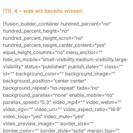
ITIL 4 – was wir bereits wissen
[fusion_builder_container hundred_percent=“no“
hundred_percent_height=“no“
hundred_percent_height_scroll=“no“
hundred_percent_height_center_content=“yes“
equal_height_columns=“no“ menu_anchor=““
hide_on_mobile=“small-visibility,medium-visibility,large-
visibility“ status=“published“ publish_date=““ class=““
id=““ background_color=““ background_image=““
background_position=“center center“
background_repeat=“no-repeat“ fade=“no“
background_parallax=“none“ enable_mobile=“no“
parallax_speed=“0.3″ video_mp4=““ video_webm=““
video_ogv=““ video_url=““ video_aspect_ratio=“16:9″
video_loop=“yes“ video_mute=“yes“
video_preview_image=““ border_size=““
border_color=““ border_style=“solid“ margin_top=““