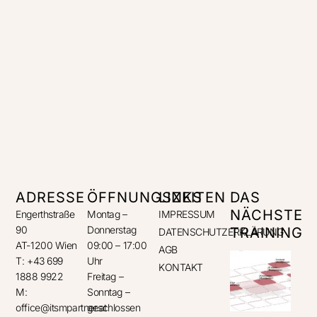
ADRESSE
ÖFFNUNGSZEITEN
LINKS
DAS
NÄCHSTE
Engerthstraße
Montag –
IMPRESSUM
90
Donnerstag
TRAINING
DATENSCHUTZERKLÄRUNG
AT-1200 Wien
09:00 – 17:00
AGB
T: +43 699
Uhr
KONTAKT
1888 9922
Freitag –
M:
Sonntag –
office@itsmpartner.at
geschlossen