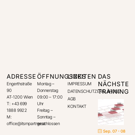
ADRESSE
ÖFFNUNGSZEITEN
LINKS
DAS
NÄCHSTE
Engerthstraße
Montag –
IMPRESSUM
90
Donnerstag
TRAINING
DATENSCHUTZERKLÄRUNG
AT-1200 Wien
09:00 – 17:00
AGB
T: +43 699
Uhr
KONTAKT
1888 9922
Freitag –
M:
Sonntag –
office@itsmpartner.at
geschlossen
Sep. 07 - 08