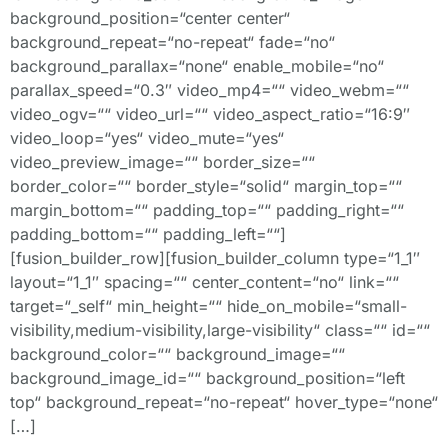
background_position=“center center“
background_repeat=“no-repeat“ fade=“no“
background_parallax=“none“ enable_mobile=“no“
parallax_speed=“0.3″ video_mp4=““ video_webm=““
video_ogv=““ video_url=““ video_aspect_ratio=“16:9″
video_loop=“yes“ video_mute=“yes“
video_preview_image=““ border_size=““
border_color=““ border_style=“solid“ margin_top=““
margin_bottom=““ padding_top=““ padding_right=““
padding_bottom=““ padding_left=““]
[fusion_builder_row][fusion_builder_column type=“1_1″
layout=“1_1″ spacing=““ center_content=“no“ link=““
target=“_self“ min_height=““ hide_on_mobile=“small-
visibility,medium-visibility,large-visibility“ class=““ id=““
background_color=““ background_image=““
background_image_id=““ background_position=“left
top“ background_repeat=“no-repeat“ hover_type=“none“
[…]