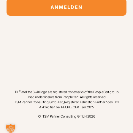
ANMELDEN
Alternative:
®
ITIL
and the Swirl logo are registered trademarks of the PeopleCert group.
Used under licence from PeopleCert. All rights reserved.
ITSM Partner Consulting GmbH ist „Registered Education Partner“ des DOI.
Akkreditiert bei PEOPLECERT seit 2015
© ITSM Partner Consulting GmbH 2026