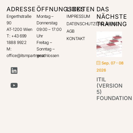
ADRESSE
ÖFFNUNGSZEITEN
LINKS
DAS
NÄCHSTE
Engerthstraße
Montag –
IMPRESSUM
90
Donnerstag
TRAINING
DATENSCHUTZERKLÄRUNG
AT-1200 Wien
09:00 – 17:00
AGB
T: +43 699
Uhr
KONTAKT
1888 9922
Freitag –
M:
Sonntag –
office@itsmpartner.at
geschlossen
Sep. 07 - 08
2026
ITIL
(VERSION
5)
FOUNDATION
IT
Par